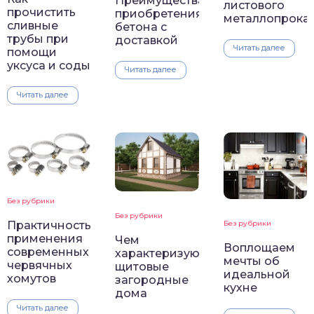
Преимущества
листового
прочистить
приобретения
металлопрока
сливные
бетона с
трубы при
доставкой
Читать далее
помощи
уксуса и соды
Читать далее
Читать далее
Без рубрики
Без рубрики
Без рубрики
Практичность
применения
Чем
Воплощаем
современных
характеризуются
мечты об
червячных
щитовые
идеальной
хомутов
загородные
кухне
дома
Читать далее