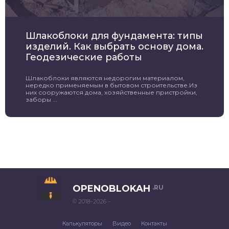
Шлакоблоки для фундамента: типы
изделий. Как выбрать основу дома.
Геодезические работы
Шлакоблоки являются недорогим материалом,
нередко применяемым в бытовом строительстве.Из
них сооружаются дома, хозяйственные пристройки,
заборы ...
OPENOBLOKAH
.RU
© 2018–2026 –
Калькуляторы
Видео
Контакты