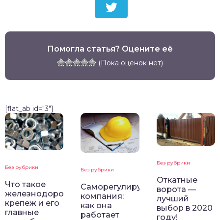
Помогла статья? Оцените её
(Пока оценок нет)
[flat_ab id="3"]
Без рубрики
Без рубрики
Без рубрики
Откатные
Что такое
Саморегулирующая
ворота —
железнодорожный
компания:
лучший
крепеж и его
как она
выбор в 2020
главные
работает
году!