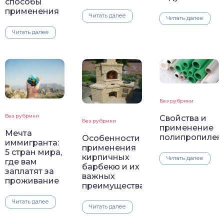
способы
применения
Читать далее
Читать далее
Читать далее
Без рубрики
Без рубрики
Свойства и
Без рубрики
применение
Мечта
полипропилен
Особенности
иммигранта:
применения
5 стран мира,
кирпичных
Читать далее
где вам
барбекю и их
заплатят за
важных
проживание
преимущества
Читать далее
Читать далее