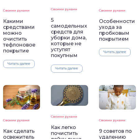
Своими руками
Своими руками
Своими руками
5
Какими
Особенности
самодельных
средствами
ухода за
средств для
можно
пробковым
уборки дома,
очистить
покрытием
которые не
тефлоновое
уступят
покрытие
Читать далее
покупным
Читать далее
Читать далее
Своими руками
Своими руками
Своими руками
Как легко
Как сделать
9 советов по
почистить
освежитель
удалению