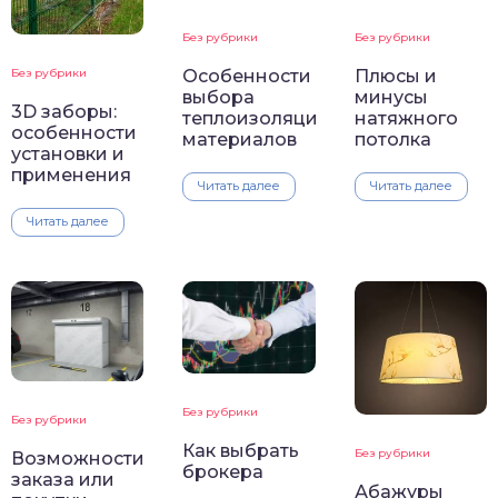
Без рубрики
Без рубрики
Особенности
Плюсы и
Без рубрики
выбора
минусы
3D заборы:
теплоизоляционных
натяжного
особенности
материалов
потолка
установки и
применения
Читать далее
Читать далее
Читать далее
Без рубрики
Без рубрики
Как выбрать
Без рубрики
Возможности
брокера
заказа или
Абажуры