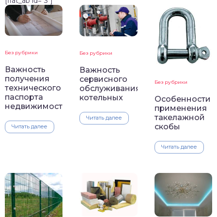
[flat_ab id="3"]
Без рубрики
Без рубрики
Важность
Важность
получения
сервисного
Без рубрики
технического
обслуживания
паспорта
котельных
Особенности
недвижимости
применения
такелажной
Читать далее
скобы
Читать далее
Читать далее