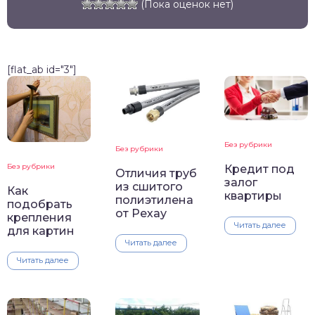
(Пока оценок нет)
[flat_ab id="3"]
Без рубрики
Без рубрики
Без рубрики
Кредит под
Отличия труб
залог
из сшитого
Как
квартиры
полиэтилена
подобрать
от Рехау
крепления
Читать далее
для картин
Читать далее
Читать далее