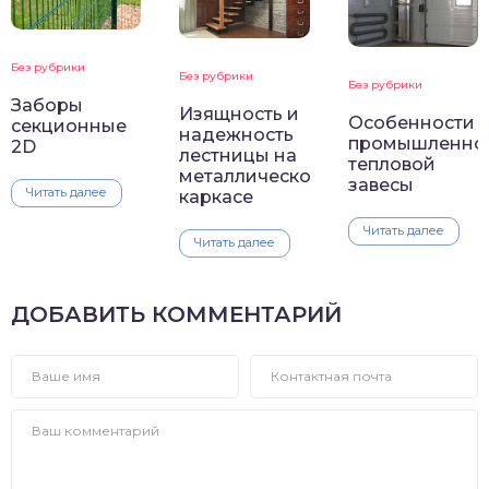
Без рубрики
Без рубрики
Без рубрики
Заборы
Изящность и
Особенности
секционные
надежность
промышленно
2D
лестницы на
тепловой
металлическом
завесы
Читать далее
каркасе
Читать далее
Читать далее
ДОБАВИТЬ КОММЕНТАРИЙ