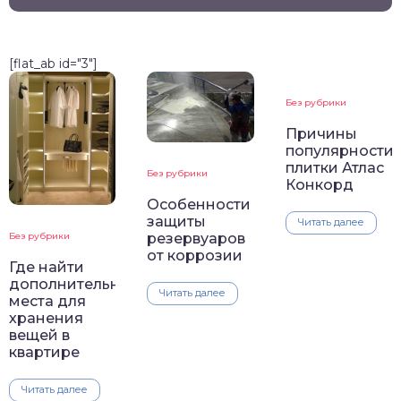
[flat_ab id="3"]
Без рубрики
Причины
популярности
плитки Атлас
Без рубрики
Конкорд
Особенности
защиты
Читать далее
Без рубрики
резервуаров
от коррозии
Где найти
дополнительные
Читать далее
места для
хранения
вещей в
квартире
Читать далее