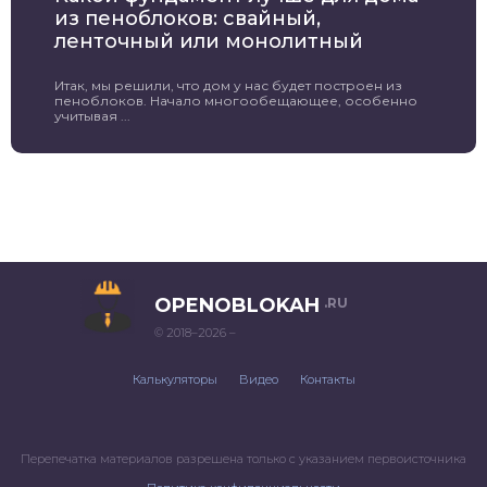
из пеноблоков: свайный,
ленточный или монолитный
Итак, мы решили, что дом у нас будет построен из
пеноблоков. Начало многообещающее, особенно
учитывая ...
OPENOBLOKAH
.RU
© 2018–2026 –
Калькуляторы
Видео
Контакты
Перепечатка материалов разрешена только с указанием первоисточника