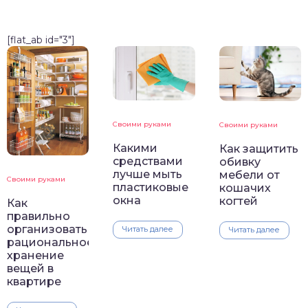
[flat_ab id="3"]
Своими руками
Своими руками
Какими
Как защитить
средствами
обивку
лучше мыть
мебели от
Своими руками
пластиковые
кошачих
окна
когтей
Как
правильно
организовать
Читать далее
Читать далее
рациональное
хранение
вещей в
квартире