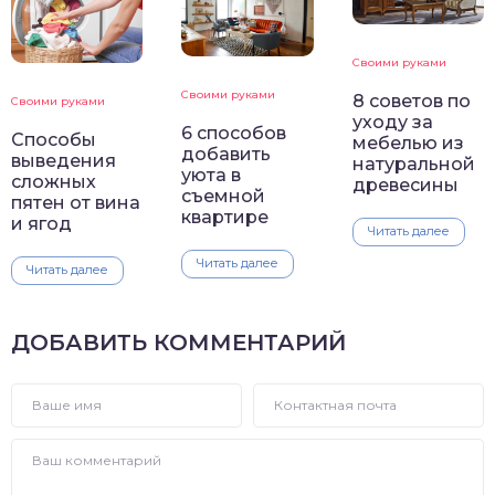
Своими руками
Своими руками
8 советов по
Своими руками
уходу за
6 способов
Способы
мебелью из
добавить
выведения
натуральной
уюта в
сложных
древесины
съемной
пятен от вина
квартире
и ягод
Читать далее
Читать далее
Читать далее
ДОБАВИТЬ КОММЕНТАРИЙ