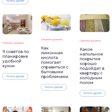
Читать далее
Своими руками
Своими руками
Своими руками
Как
Какое
9 советов по
лимонная
напольное
планировке
кислота
покрытие
удобной
помогает
хорошо
кухни
справиться с
подойдет в
бытовыми
квартиру с
проблемами
Читать далее
холодным
полом
Читать далее
Читать далее