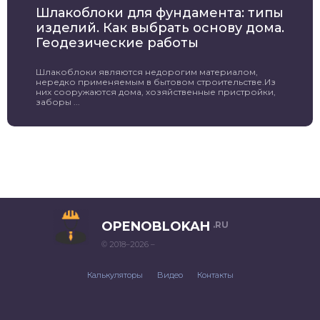
Шлакоблоки для фундамента: типы
изделий. Как выбрать основу дома.
Геодезические работы
Шлакоблоки являются недорогим материалом,
нередко применяемым в бытовом строительстве.Из
них сооружаются дома, хозяйственные пристройки,
заборы ...
OPENOBLOKAH
.RU
© 2018–2026 –
Калькуляторы
Видео
Контакты