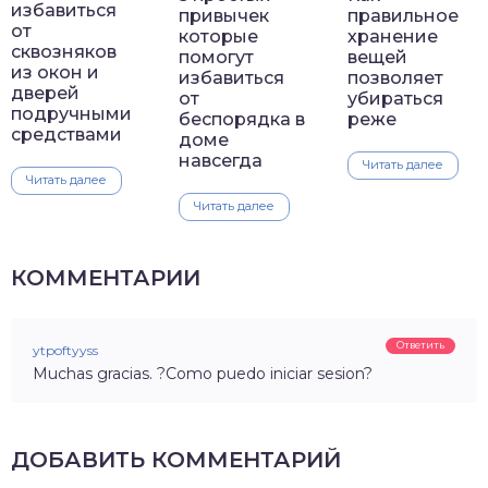
избавиться
привычек
правильное
от
которые
хранение
сквозняков
помогут
вещей
из окон и
избавиться
позволяет
дверей
от
убираться
подручными
беспорядка в
реже
средствами
доме
навсегда
Читать далее
Читать далее
Читать далее
КОММЕНТАРИИ
Ответить
ytpoftyyss
Muchas gracias. ?Como puedo iniciar sesion?
ДОБАВИТЬ КОММЕНТАРИЙ