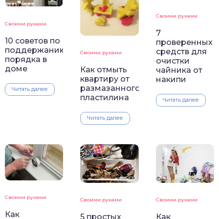
Своими руками
Своими руками
7
10 советов по
проверенных
поддержанию
средств для
Своими руками
порядка в
очистки
доме
Как отмыть
чайника от
квартиру от
накипи
размазанного
Читать далее
пластилина
Читать далее
Читать далее
Своими руками
Своими руками
Своими руками
Как
5 простых
Как