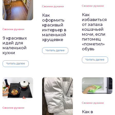
Своими руками
Своими руками
Как
Как
избавиться
оформить
от запаха
красивый
кошачьей
Своими руками
интерьер в
мочи, если
маленькой
9 красивых
питомец
хрущевке
идей для
«пометил»
маленькой
обувь
Читать далее
кухни
Читать далее
Читать далее
Своими руками
Своими руками
Как в