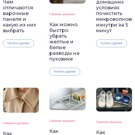
Чем
домашних
отличаются
условиях
варочные
почистить
Своими руками
панели и
микроволновк
Как можно
какую из них
изнутри за 5
быстро
выбрать
минут
убрать
желтые и
Читать далее
Читать далее
белые
разводы на
пуховике
Читать далее
Своими руками
Своими руками
Своими руками
Как
Как
Как