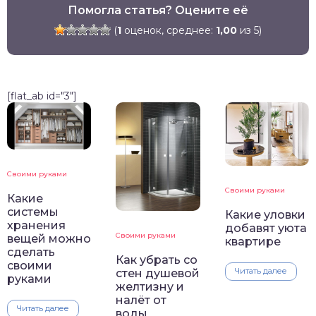
Помогла статья? Оцените её
(
1
оценок, среднее:
1,00
из 5)
[flat_ab id="3"]
Своими руками
Своими руками
Какие
системы
Какие уловки
хранения
добавят уюта
Своими руками
вещей можно
квартире
сделать
Как убрать со
своими
Читать далее
стен душевой
руками
желтизну и
налёт от
Читать далее
воды