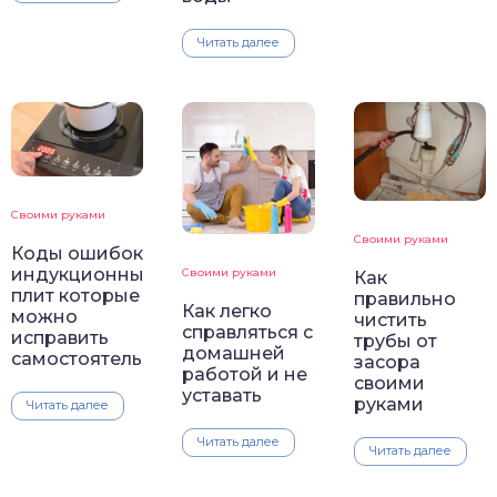
Читать далее
Своими руками
Своими руками
Коды ошибок
индукционных
Своими руками
Как
плит которые
правильно
Как легко
можно
чистить
справляться с
исправить
трубы от
домашней
самостоятельно
засора
работой и не
своими
уставать
руками
Читать далее
Читать далее
Читать далее