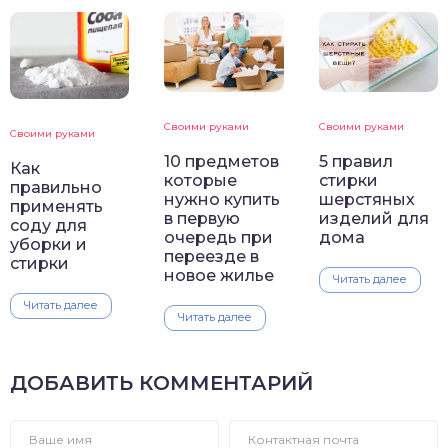
Своими руками
Своими руками
Своими руками
10 предметов
5 правил
Как
которые
стирки
правильно
нужно купить
шерстяных
применять
в первую
изделий для
соду для
очередь при
дома
уборки и
переезде в
стирки
новое жилье
Читать далее
Читать далее
Читать далее
ДОБАВИТЬ КОММЕНТАРИЙ