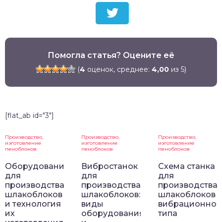
Помогла статья? Оцените её
(
4
оценок, среднее:
4,00
из 5)
[flat_ab id="3"]
Производство,
Производство,
Производство,
изготовление
изготовление
изготовление
пеноблоков
пеноблоков
пеноблоков
Оборудование
Вибростанок
Схема станка
для
для
для
производства
производства
производства
шлакоблоков
шлакоблоков:
шлакоблоков
и технология
виды
вибрационног
их
оборудования
типа