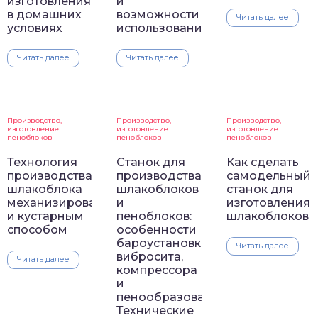
изготовления
и
в домашних
возможности
Читать далее
условиях
использования
Читать далее
Читать далее
Производство,
Производство,
Производство,
изготовление
изготовление
изготовление
пеноблоков
пеноблоков
пеноблоков
Технология
Станок для
Как сделать
производства
производства
самодельный
шлакоблока
шлакоблоков
станок для
механизированным
и
изготовления
и кустарным
пеноблоков:
шлакоблоков
способом
особенности
бароустановки,
Читать далее
вибросита,
Читать далее
компрессора
и
пенообразователя.
Технические