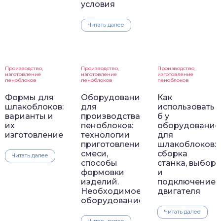
условия
Читать далее
Производство,
Производство,
Производство,
изготовление
изготовление
изготовление
пеноблоков
пеноблоков
пеноблоков
Формы для
Оборудование
Как
шлакоблоков:
для
использовать
варианты и
производства
б у
их
пеноблоков:
оборудование
изготовление
технологии
для
приготовления
шлакоблоков:
смеси,
сборка
Читать далее
способы
станка, выбор
формовки
и
изделий.
подключение
Необходимое
двигателя
оборудование
Читать далее
Читать далее