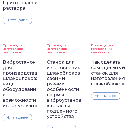
Приготовление
раствора
Читать далее
Производство,
Производство,
Производство,
изготовление
изготовление
изготовление
пеноблоков
пеноблоков
пеноблоков
Вибростанок
Станок для
Как сделать
для
изготовления
самодельный
производства
шлакоблоков
станок для
шлакоблоков:
своими
изготовления
виды
руками:
шлакоблоков
оборудования
особенности
и
формы,
Читать далее
возможности
виброустановки,
использования
каркаса и
подъемного
устройства
Читать далее