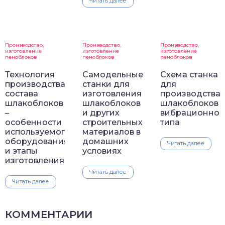
Читать далее
Производство,
Производство,
Производство,
изготовление
изготовление
изготовление
пеноблоков
пеноблоков
пеноблоков
Технология
Самодельные
Схема станка
производства
станки для
для
состава
изготовления
производства
шлакоблоков
шлакоблоков
шлакоблоков
–
и других
вибрационног
особенности
строительных
типа
используемого
материалов в
оборудования
домашних
Читать далее
и этапы
условиях
изготовления
Читать далее
Читать далее
КОММЕНТАРИИ