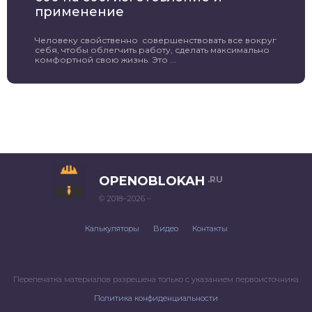
применение
Человеку свойственно совершенствовать все вокруг
себя, чтобы облегчить работу, сделать максимально
комфортной свою жизнь. Это ...
OPENOBLOKAH
.RU
© 2018–2026 –
Калькуляторы
Видео
Контакты
Перепечатка материалов разрешена только с указанием первоисточника
Политика конфиденциальности