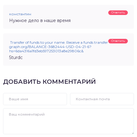
Ответить
константин
Нужное дело в наше время
Ответить
️ Transfer of funds to your name. Receive a funds transfer >>>
graph.org/BALANCE-3682444-USD-04-21-6?
hs=6da4316a1fd3eb597253013a8e29806c&
5turdc
ДОБАВИТЬ КОММЕНТАРИЙ