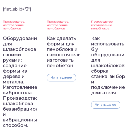
[flat_ab id="3"]
Производство,
Производство,
Производство,
изготовление
изготовление
изготовление
пеноблоков
пеноблоков
пеноблоков
Оборудование
Как сделать
Как
для
формы для
использовать
шлакоблоков
пеноблока и
б у
своими
самостоятельно
оборудование
руками:
изготовить
для
создание
пенобетон
шлакоблоков:
формы из
сборка
дерева и
станка, выбор
Читать далее
металла.
и
Изготовление
подключение
вибростола.
двигателя
Производство
шлакоблока
Читать далее
безвибрационным
и
вибрационным
способом.