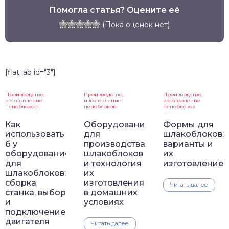
Помогла статья? Оцените её
(Пока оценок нет)
[flat_ab id="3"]
Производство,
Производство,
Производство,
изготовление
изготовление
изготовление
пеноблоков
пеноблоков
пеноблоков
Как
Оборудование
Формы для
использовать
для
шлакоблоков:
б у
производства
варианты и
оборудование
шлакоблоков
их
для
и технология
изготовление
шлакоблоков:
их
сборка
изготовления
Читать далее
станка, выбор
в домашних
и
условиях
подключение
двигателя
Читать далее