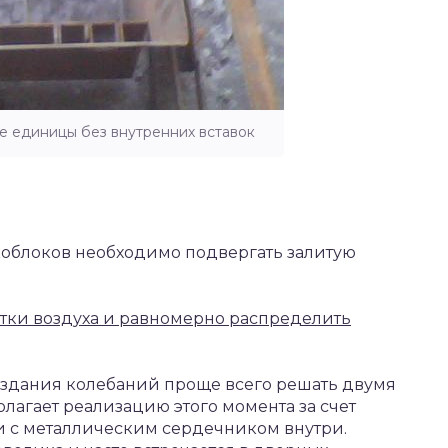
е единицы без внутренних вставок
облоков необходимо подвергать залитую
татки воздуха и равномерно распределить
оздания колебаний проще всего решать двумя
лагает реализацию этого момента за счет
и с металлическим сердечником внутри.