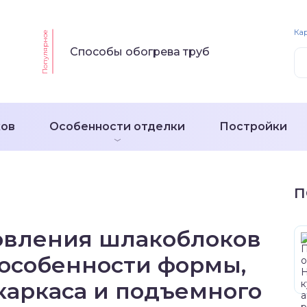
Кар
Популярное
Способы обогрева труб
ков
Особенности отделки
Постройки
П
товления шлакоблоков
 особенности формы,
каркаса и подъемного