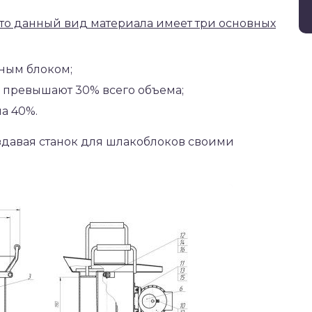
что данный вид материала имеет три основных
ным блоком;
е превышают 30% всего объема;
а 40%.
здавая станок для шлакоблоков своими