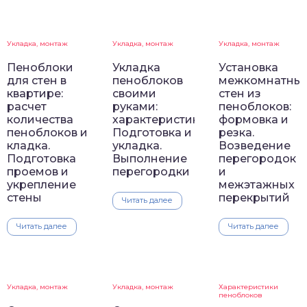
Укладка, монтаж
Укладка, монтаж
Укладка, монтаж
Пеноблоки
Укладка
Установка
для стен в
пеноблоков
межкомнатны
квартире:
своими
стен из
расчет
руками:
пеноблоков:
количества
характеристика.
формовка и
пеноблоков и
Подготовка и
резка.
кладка.
укладка.
Возведение
Подготовка
Выполнение
перегородок
проемов и
перегородки
и
укрепление
межэтажных
стены
перекрытий
Читать далее
Читать далее
Читать далее
Укладка, монтаж
Укладка, монтаж
Характеристики
пеноблоков