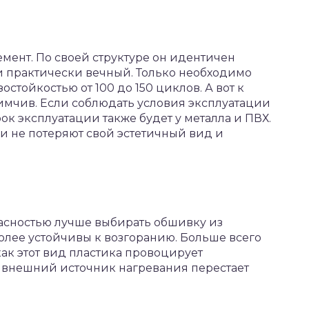
мент. По своей структуре он идентичен
ии практически вечный. Только необходимо
стойкостью от 100 до 150 циклов. А вот к
имчив. Если соблюдать условия эксплуатации
к эксплуатации также будет у металла и ПВХ.
ни не потеряют свой эстетичный вид и
асностью лучше выбирать обшивку из
олее устойчивы к возгоранию. Больше всего
как этот вид пластика провоцирует
о внешний источник нагревания перестает