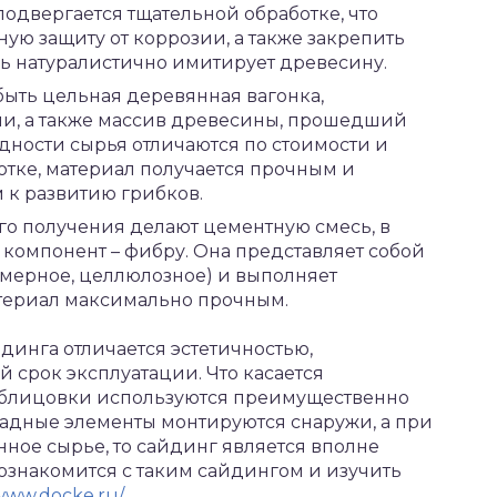
одвергается тщательной обработке, что
ую защиту от коррозии, а также закрепить
нь натуралистично имитирует древесину.
быть цельная деревянная вагонка,
и, а также массив древесины, прошедший
идности сырья отличаются по стоимости и
отке, материал получается прочным и
 к развитию грибков.
о получения делают цементную смесь, в
компонент – фибру. Она представляет собой
имерное, целлюлозное) и выполняет
ериал максимально прочным.
инга отличается эстетичностью,
 срок эксплуатации. Что касается
 облицовки используются преимущественно
садные элементы монтируются снаружи, а при
нное сырье, то сайдинг является вполне
ознакомится с таким сайдингом и изучить
/www.docke.ru/
.