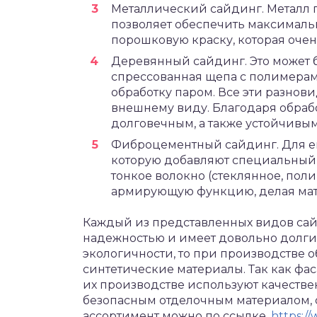
Металлический сайдинг. Металл п
позволяет обеспечить максимальн
порошковую краску, которая оче
Деревянный сайдинг. Это может 
спрессованная щепа с полимерам
обработку паром. Все эти разнов
внешнему виду. Благодаря обраб
долговечным, а также устойчивым
Фиброцементный сайдинг. Для ег
которую добавляют специальный 
тонкое волокно (стеклянное, пол
армирующую функцию, делая мат
Каждый из представленных видов сайд
надежностью и имеет довольно долгий
экологичности, то при производстве
синтетические материалы. Так как фа
их производстве используют качестве
безопасным отделочным материалом, 
ассортимент можно по ссылке,
https:/