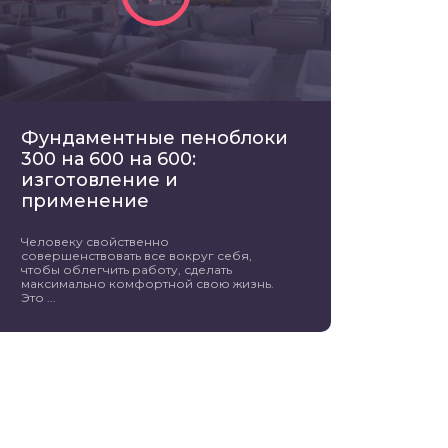
Фундаментные пеноблоки
300 на 600 на 600:
изготовление и
применение
Человеку свойственно
совершенствовать все вокруг себя,
чтобы облегчить работу, сделать
максимально комфортной свою жизнь.
Это ...