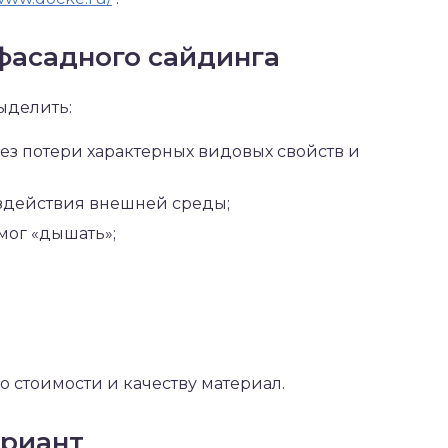
асадного сайдинга
ыделить:
ез потери характерных видовых свойств и
оздействия внешней среды;
мог «дышать»;
о стоимости и качеству материал.
ариант