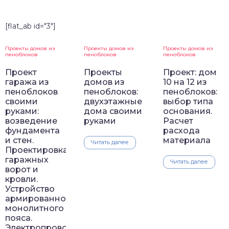
[flat_ab id="3"]
Проекты домов из
Проекты домов из
Проекты домов из
пеноблоков
пеноблоков
пеноблоков
Проект
Проекты
Проект: дом
гаража из
домов из
10 на 12 из
пеноблоков
пеноблоков:
пеноблоков:
своими
двухэтажные
выбор типа
руками:
дома своими
основания.
возведение
руками
Расчет
фундамента
расхода
и стен.
материала
Читать далее
Проектировка
гаражных
Читать далее
ворот и
кровли.
Устройство
армированного
монолитного
пояса.
Электропроводка