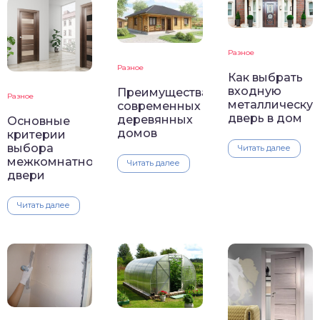
Разное
Разное
Как выбрать
входную
Преимущества
Разное
металлическу
современных
дверь в дом
деревянных
Основные
домов
критерии
выбора
Читать далее
межкомнатной
Читать далее
двери
Читать далее