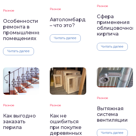
Разное
Разное
Разное
Сфера
Автоломбард
Особенности
применения
– что это?
ремонта в
облицовочног
промышленных
кирпича
помещениях
Читать далее
Читать далее
Читать далее
Разное
Разное
Разное
Вытяжная
система
Как не
Как выгодно
вентиляции
ошибиться
заказать
при покупке
перила
деревянных
Читать далее