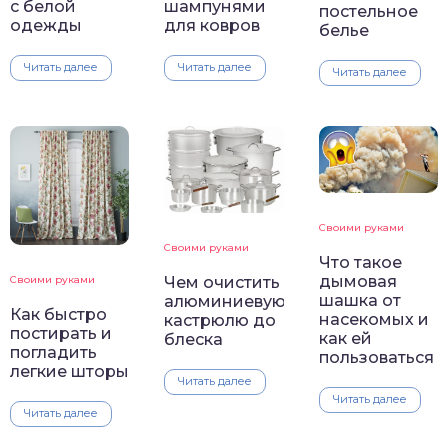
с белой
шампунями
постельное
одежды
для ковров
белье
Читать далее
Читать далее
Читать далее
Своими руками
Своими руками
Что такое
дымовая
Своими руками
Чем очистить
шашка от
алюминиевую
Как быстро
насекомых и
кастрюлю до
постирать и
как ей
блеска
погладить
пользоваться
легкие шторы
Читать далее
Читать далее
Читать далее