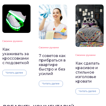
Своими руками
Своими руками
Как
ухаживать за
7 советов как
Своими руками
кроссовками
прибраться в
с подсветкой
Как сделать
квартире
красивое и
быстро и без
стильное
Читать далее
усилий
изголовье
кровати
Читать далее
Читать далее