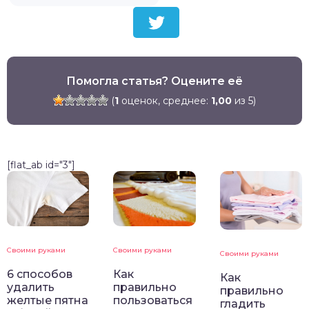
Помогла статья? Оцените её
(
1
оценок, среднее:
1,00
из 5)
[flat_ab id="3"]
Своими руками
Своими руками
Своими руками
6 способов
Как
Как
удалить
правильно
правильно
желтые пятна
пользоваться
гладить