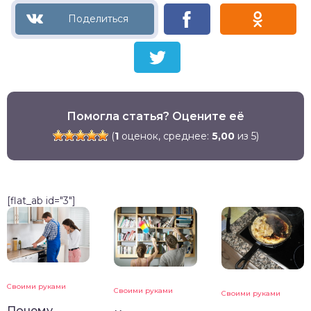
Помогла статья? Оцените её
(
1
оценок, среднее:
5,00
из 5)
[flat_ab id="3"]
Своими руками
Своими руками
Своими руками
Почему