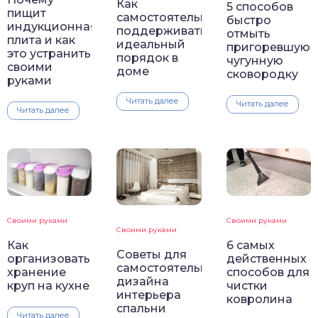
Как
5 способов
пищит
самостоятельно
быстро
индукционная
поддерживать
отмыть
плита и как
идеальный
пригоревшую
это устранить
порядок в
чугунную
своими
доме
сковородку
руками
Читать далее
Читать далее
Читать далее
Своими руками
Своими руками
Своими руками
Как
6 самых
Советы для
организовать
действенных
самостоятельного
хранение
способов для
дизайна
круп на кухне
чистки
интерьера
ковролина
спальни
Читать далее