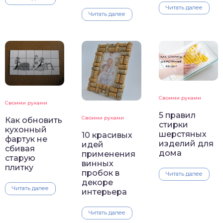
Читать далее
Читать далее
Своими руками
Своими руками
5 правил
Своими руками
Как обновить
стирки
кухонный
шерстяных
10 красивых
фартук не
изделий для
идей
сбивая
дома
применения
старую
винных
плитку
пробок в
Читать далее
декоре
Читать далее
интерьера
Читать далее