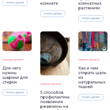
Читать далее
комнате
комнатных
растениях
Читать далее
Читать далее
Своими руками
Своими руками
Для чего
Как и чем
нужны
стирать шаль
шарики для
из
стирки
натуральных
Своими руками
тканей
5 способов
Читать далее
профилактики
Читать далее
появления
ржавчины на