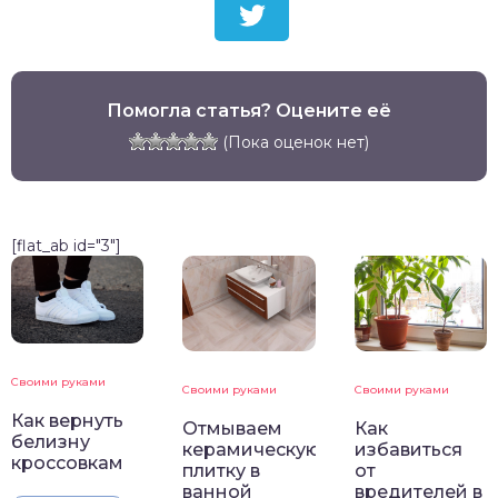
Помогла статья? Оцените её
(Пока оценок нет)
[flat_ab id="3"]
Своими руками
Своими руками
Своими руками
Как вернуть
Отмываем
Как
белизну
керамическую
избавиться
кроссовкам
плитку в
от
ванной
вредителей в