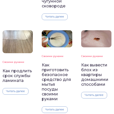
чугунной
сковороде
Читать далее
Своими руками
Своими руками
Своими руками
Как
Как вывести
приготовить
блох из
Как продлить
безопасное
квартиры
срок службы
средство для
домашними
ламината
мытья
способами
посуды
Читать далее
своими
Читать далее
руками
Читать далее