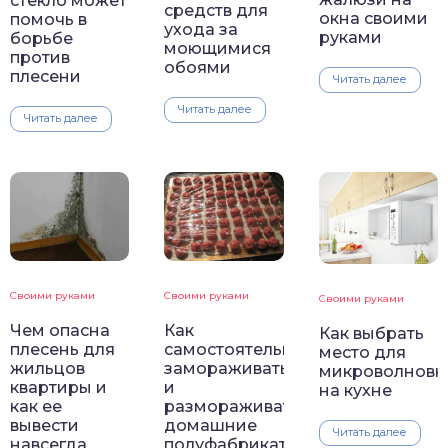
стекло может
средств для
окна своими
помочь в
ухода за
руками
борьбе
моющимися
против
обоями
плесени
Читать далее
Читать далее
Читать далее
Своими руками
Своими руками
Своими руками
Чем опасна
Как
Как выбрать
плесень для
самостоятельно
место для
жильцов
замораживать
микроволновк
квартиры и
и
на кухне
как ее
размораживать
вывести
домашние
Читать далее
навсегда
полуфабрикаты