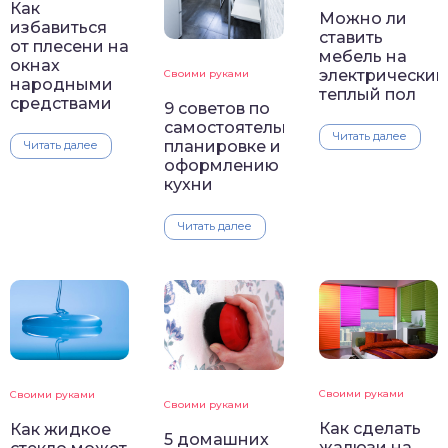
Как
Можно ли
избавиться
ставить
от плесени на
мебель на
окнах
электрический
Своими руками
народными
теплый пол
средствами
9 советов по
самостоятельной
Читать далее
планировке и
Читать далее
оформлению
кухни
Читать далее
Своими руками
Своими руками
Своими руками
Как сделать
Как жидкое
5 домашних
жалюзи на