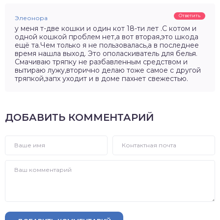
Ответить
Элеонора
у меня т-две кошки и один кот 18-ти лет .С котом и
одной кошкой проблем нет,а вот вторая,это шкода
ещё та.Чем только я не пользовалась,а в последнее
время нашла выход. Это ополаскиватель для белья.
Смачиваю тряпку не разбавленным средством и
вытираю лужу,вторично делаю тоже самое с другой
тряпкой,запх уходит и в доме пахнет свежестью.
ДОБАВИТЬ КОММЕНТАРИЙ