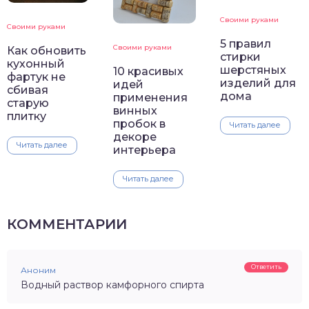
Своими руками
Своими руками
5 правил
Своими руками
Как обновить
стирки
кухонный
шерстяных
10 красивых
фартук не
изделий для
идей
сбивая
дома
применения
старую
винных
плитку
пробок в
Читать далее
декоре
Читать далее
интерьера
Читать далее
КОММЕНТАРИИ
Ответить
Аноним
Водный раствор камфорного спирта