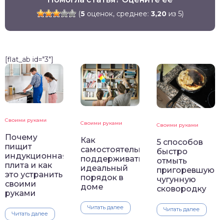
(
5
оценок, среднее:
3,20
из 5)
[flat_ab id="3"]
Своими руками
Своими руками
Своими руками
Почему
Как
5 способов
пищит
самостоятельно
быстро
индукционная
поддерживать
отмыть
плита и как
идеальный
пригоревшую
это устранить
порядок в
чугунную
своими
доме
сковородку
руками
Читать далее
Читать далее
Читать далее