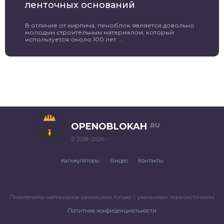
ленточных оснований
В отличие от кирпича, пеноблок является довольно
молодым строительным материалом, который
используется около 100 лет. ...
OPENOBLOKAH
.RU
© 2018–2026 –
Калькуляторы
Видео
Контакты
Перепечатка материалов разрешена только с указанием первоисточника
Политика конфиденциальности