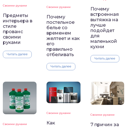
Своими руками
Своими руками
Почему
встроенная
Предметы
Почему
вытяжка на
интерьера в
постельное
лучше
стиле
белье со
подойдет
прованс
временем
для
своими
желтеет и как
маленькой
руками
его
кухни
правильно
отбеливать
Читать далее
Читать далее
Читать далее
Своими руками
Своими руками
Как
7 причин за
Своими руками