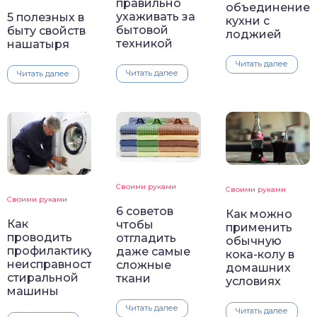
правильно
объединение
ухаживать за
5 полезных в
кухни с
бытовой
быту свойств
лоджией
техникой
нашатыря
Читать далее
Читать далее
Читать далее
Своими руками
Своими руками
Своими руками
6 советов
Как можно
Как
чтобы
применить
проводить
отгладить
обычную
профилактику
даже самые
кока-колу в
неисправностей
сложные
домашних
стиральной
ткани
условиях
машины
Читать далее
Читать далее