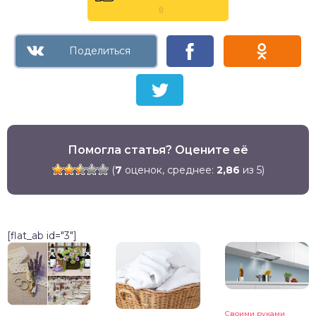
0
Помогла статья? Оцените её
(
7
оценок, среднее:
2,86
из 5)
[flat_ab id="3"]
Своими руками