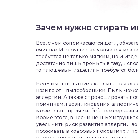
Зачем нужно стирать 
Все, с чем соприкасаются дети, обяз
очистке. И игрушки не являются иск
требуется не только мягким, но и изд
достаточно лишь промыть в тазу, испо
то плюшевым изделиям требуется боле
Ведь именно на них скапливается огро
называют – пылесборники. Пыль може
аллергии. А также спровоцировать по
причинами возникновения аллергиче
может стать причиной более серьезных
Кроме этого, в неочищенных игрушках
увеличить риск развития аллергии во
проживать в ковровых покрытиях и по
периодически тщательно очищать.