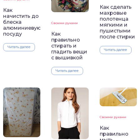
Как сделать
Как
махровые
начистить до
полотенца
блеска
Своими руками
мягкими и
алюминиевую
пушистыми
Как
посуду
после стирки
правильно
стирать и
Читать далее
Читать далее
гладить вещи
с вышивкой
Читать далее
Своими руками
Как
правильно
мыть