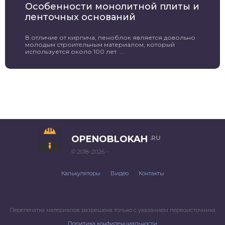
Особенности монолитной плиты и
ленточных оснований
В отличие от кирпича, пеноблок является довольно
молодым строительным материалом, который
используется около 100 лет. ...
OPENOBLOKAH
.RU
© 2018–2026 –
Калькуляторы
Видео
Контакты
Перепечатка материалов разрешена только с указанием первоисточника
Политика конфиденциальности