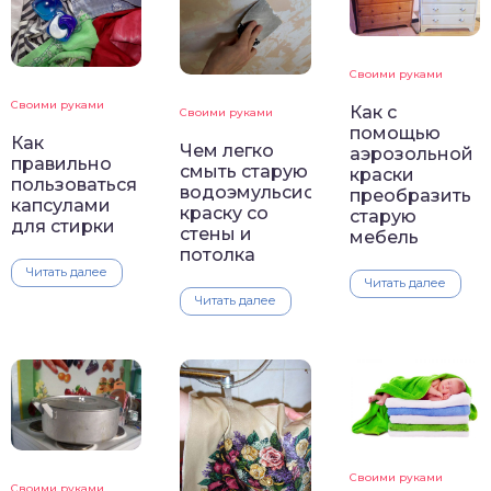
Своими руками
Своими руками
Как с
Своими руками
помощью
Как
Чем легко
аэрозольной
правильно
смыть старую
краски
пользоваться
водоэмульсионную
преобразить
капсулами
краску со
старую
для стирки
стены и
мебель
потолка
Читать далее
Читать далее
Читать далее
Своими руками
Своими руками