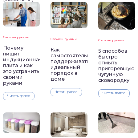
Своими руками
Своими руками
Своими руками
Почему
Как
5 способов
пищит
самостоятельно
быстро
индукционная
поддерживать
отмыть
плита и как
идеальный
пригоревшую
это устранить
порядок в
чугунную
своими
доме
сковородку
руками
Читать далее
Читать далее
Читать далее