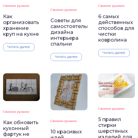
Своими руками
Своими руками
Своими руками
Как
6 самых
Советы для
организовать
действенных
самостоятельного
хранение
способов для
дизайна
круп на кухне
чистки
интерьера
ковролина
спальни
Читать далее
Читать далее
Читать далее
Своими руками
Своими руками
5 правил
Своими руками
Как обновить
стирки
кухонный
шерстяных
10 красивых
фартук не
изделий для
идей