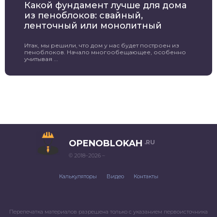
Какой фундамент лучше для дома
из пеноблоков: свайный,
ленточный или монолитный
Итак, мы решили, что дом у нас будет построен из
пеноблоков. Начало многообещающее, особенно
учитывая ...
OPENOBLOKAH
.RU
© 2018–2026 –
Калькуляторы
Видео
Контакты
Перепечатка материалов разрешена только с указанием первоисточника