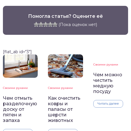
Помогла статья? Оцените её
(Пока оценок нет)
[flat_ab id="3"]
Своими руками
Чем можно
чистить
медную
Своими руками
Своими руками
посуду
Чем отмыть
Как очистить
разделочную
ковры и
Читать далее
доску от
паласы от
пятен и
шерсти
запаха
животных