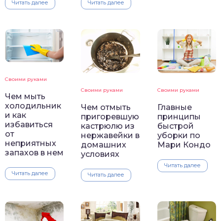
Читать далее
Читать далее
Своими руками
Своими руками
Своими руками
Чем мыть
холодильник
Чем отмыть
Главные
и как
пригоревшую
принципы
избавиться
кастрюлю из
быстрой
от
нержавейки в
уборки по
неприятных
домашних
Мари Кондо
запахов в нем
условиях
Читать далее
Читать далее
Читать далее