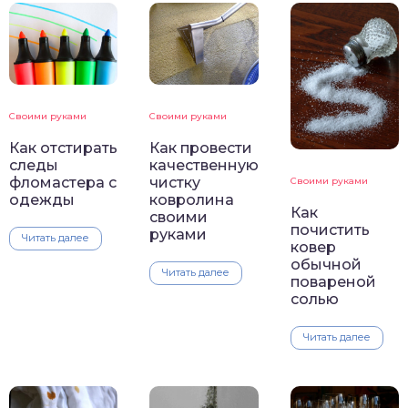
Своими руками
Своими руками
Как отстирать
Как провести
следы
качественную
фломастера с
чистку
Своими руками
одежды
ковролина
Как
своими
почистить
руками
Читать далее
ковер
обычной
Читать далее
повареной
солью
Читать далее