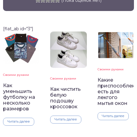
(Пока оценок нет)
[flat_ab id="3"]
Своими руками
Своими руками
Своими руками
Какие
Как
приспособлен
Как чистить
уменьшить
есть для
белую
футболку на
лекгого
подошву
несколько
мытья окон
кроссовок
размеров
Читать далее
Читать далее
Читать далее