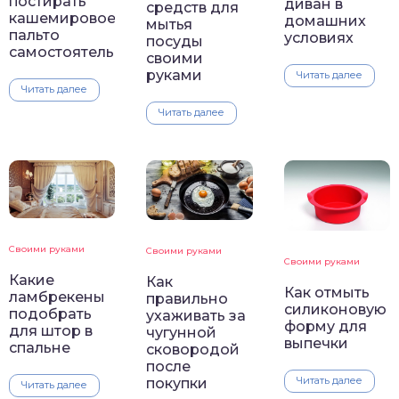
постирать
диван в
средств для
кашемировое
домашних
мытья
пальто
условиях
посуды
самостоятельно
своими
руками
Читать далее
Читать далее
Читать далее
Своими руками
Своими руками
Своими руками
Какие
Как
Как отмыть
ламбрекены
правильно
силиконовую
подобрать
ухаживать за
форму для
для штор в
чугунной
выпечки
спальне
сковородой
после
Читать далее
покупки
Читать далее