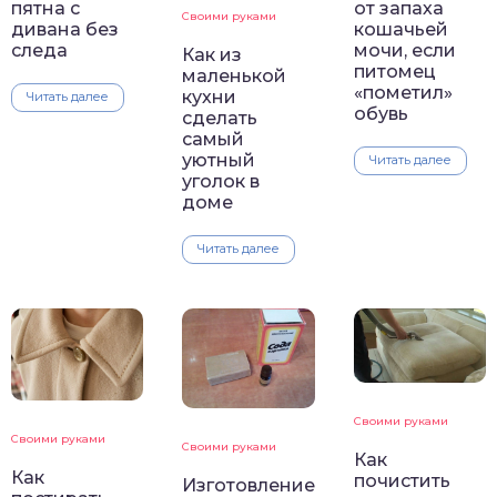
пятна с
от запаха
Своими руками
дивана без
кошачьей
следа
мочи, если
Как из
питомец
маленькой
«пометил»
кухни
Читать далее
обувь
сделать
самый
уютный
Читать далее
уголок в
доме
Читать далее
Своими руками
Своими руками
Своими руками
Как
Как
почистить
Изготовление