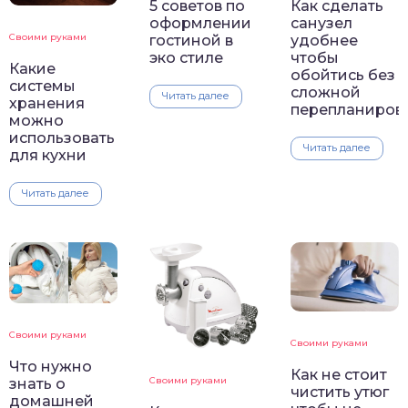
Как сделать
5 советов по
санузел
оформлении
Своими руками
удобнее
гостиной в
чтобы
эко стиле
Какие
обойтись без
системы
сложной
Читать далее
хранения
перепланиров
можно
использовать
Читать далее
для кухни
Читать далее
Своими руками
Своими руками
Что нужно
Как не стоит
Своими руками
знать о
чистить утюг
домашней