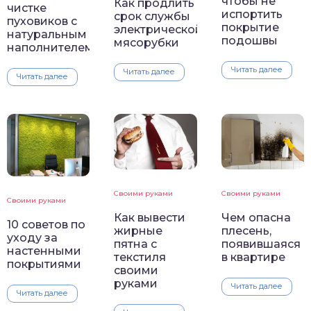
чтобы не
Как продлить
чистке
испортить
срок службы
пуховиков с
покрытие
электрической
натуральным
подошвы
мясорубки
наполнителем
Читать далее
Читать далее
Читать далее
Своими руками
Своими руками
Своими руками
Как вывести
Чем опасна
10 советов по
жирные
плесень,
уходу за
пятна с
появившаяся
настенными
текстиля
в квартире
покрытиями
своими
руками
Читать далее
Читать далее