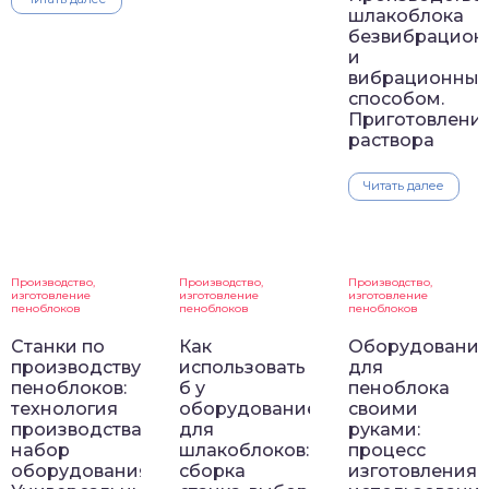
шлакоблока
безвибрацио
и
вибрационны
способом.
Приготовлени
раствора
Читать далее
Производство,
Производство,
Производство,
изготовление
изготовление
изготовление
пеноблоков
пеноблоков
пеноблоков
Станки по
Как
Оборудовани
производству
использовать
для
пеноблоков:
б у
пеноблока
технология
оборудование
своими
производства,
для
руками:
набор
шлакоблоков:
процесс
оборудования.
сборка
изготовления,