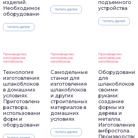
изделий.
подъемного
Необходимое
устройства
Читать далее
оборудование
Читать далее
Читать далее
Производство,
Производство,
Производство,
изготовление
изготовление
изготовление
пеноблоков
пеноблоков
пеноблоков
Технология
Самодельные
Оборудовани
изготовления
станки для
для
шлакоблоков
изготовления
шлакоблоков
в домашних
шлакоблоков
своими
условиях.
и других
руками:
Приготовление
строительных
создание
раствора,
материалов в
формы из
использование
домашних
дерева и
форм и
условиях
металла.
оборудования
Изготовление
вибростола.
Читать далее
Производство
Читать далее