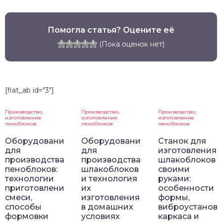
Помогла статья? Оцените её
(Пока оценок нет)
[flat_ab id="3"]
Производство,
Производство,
Производство,
изготовление
изготовление
изготовление
пеноблоков
пеноблоков
пеноблоков
Оборудование
Оборудование
Станок для
для
для
изготовления
производства
производства
шлакоблоков
пеноблоков:
шлакоблоков
своими
технологии
и технология
руками:
приготовления
их
особенности
смеси,
изготовления
формы,
способы
в домашних
виброустановк
формовки
условиях
каркаса и