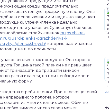
Для упаковки продукции и защиты от
окружающей среды предпочтительно
использовать тонкую прозрачную пленку.
Она
удобна в использовании и надежно защищает
продукцию. Стрейч-пленка идеально
подходит для упаковки. Существует большое
разнообразие стрейч-пленок
https://bikra-
m.ru/guard/plenka-ograzhdeniya-i-
ukrytiya/plenka/streych/
, которые различаются
по толщине и по прочности.
 упаковки съестных продуктов. Она хорошо
дукта. Толщина такой пленки не превышает
ой от тринадцати до тридцати микрон
рошо растягивается, но при необходимости
ачальную форму.
оизводства стрейч-пленки. При плоскощелевой
Смо
е непрерывного полотна, которое
а состоит из многих тонких слоев. Обычно
ри необходимости число слоев может
Ф