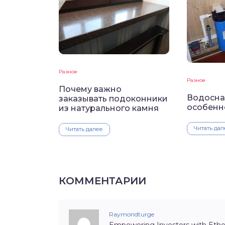
Разное
Разное
Почему важно
Водосна
заказывать подоконники
особенн
из натурального камня
Читать дал
Читать далее
КОММЕНТАРИИ
Raymondturge
Empowering Investors with Eth