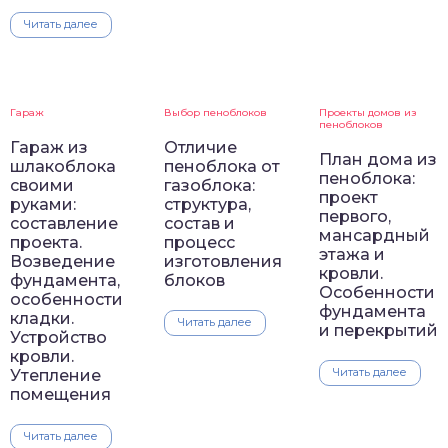
Читать далее
Гараж
Выбор пеноблоков
Проекты домов из
пеноблоков
Гараж из
Отличие
План дома из
шлакоблока
пеноблока от
пеноблока:
своими
газоблока:
проект
руками:
структура,
первого,
составление
состав и
мансардный
проекта.
процесс
этажа и
Возведение
изготовления
кровли.
фундамента,
блоков
Особенности
особенности
фундамента
кладки.
Читать далее
и перекрытий
Устройство
кровли.
Читать далее
Утепление
помещения
Читать далее