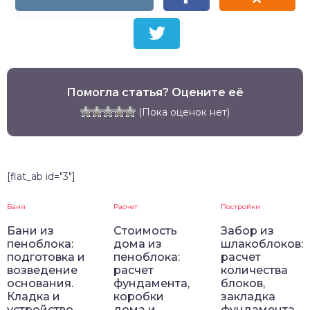
Помогла статья? Оцените её
(Пока оценок нет)
[flat_ab id="3"]
Баня
Расчет
Постройки
Бани из
Стоимость
Забор из
пеноблока:
дома из
шлакоблоков:
подготовка и
пеноблока:
расчет
возведение
расчет
количества
основания.
фундамента,
блоков,
Кладка и
коробки
закладка
устройство
дома и
фундамента