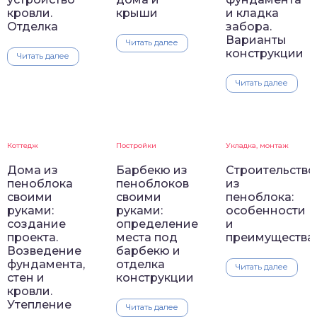
кровли.
крыши
и кладка
Отделка
забора.
Варианты
Читать далее
конструкции
Читать далее
Читать далее
Коттедж
Постройки
Укладка, монтаж
Дома из
Барбекю из
Строительство
пеноблока
пеноблоков
из
своими
своими
пеноблока:
руками:
руками:
особенности
создание
определение
и
проекта.
места под
преимущества
Возведение
барбекю и
фундамента,
отделка
Читать далее
стен и
конструкции
кровли.
Утепление
Читать далее