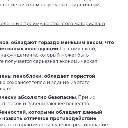
которые ни в чем не уступают кирпичным,
еленные преимущества этого материала, в
ков, обладают гораздо меньшим весом, что
 бетонных конструкций
. Поэтому такой,
на фундаменте, который может быть
ате получается серьезная экономическая
влены пеноблоки, обладает пористой
ошо сохраняет тепло и здание из этого
шать.
ически абсолютно безопасны
. При их
нт, песок и вспенивающее вещество.
бенностей, которыми обладает данный
 назвать отличное противодействие
оме того практически нулевое реагирование