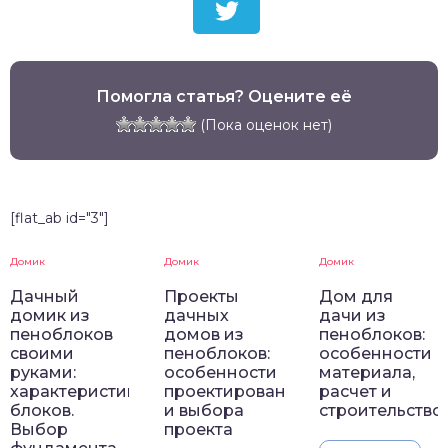
Помогла статья? Оцените её
(Пока оценок нет)
[flat_ab id="3"]
Домик
Домик
Домик
Дачный
Проекты
Дом для
домик из
дачных
дачи из
пеноблоков
домов из
пеноблоков:
своими
пеноблоков:
особенности
руками:
особенности
материала,
характеристики
проектирования
расчет и
блоков.
и выбора
строительство
Выбор
проекта