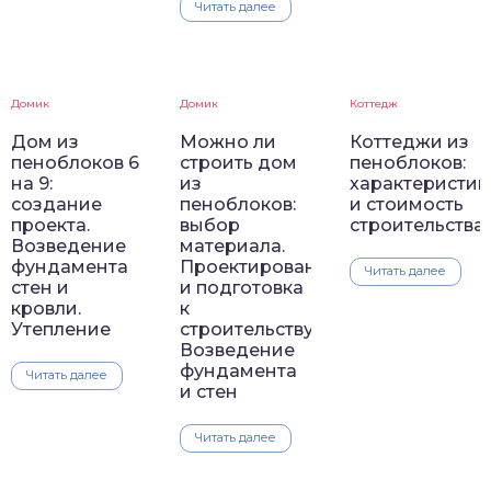
Читать далее
Домик
Домик
Коттедж
Дом из
Можно ли
Коттеджи из
пеноблоков 6
строить дом
пеноблоков:
на 9:
из
характеристик
создание
пеноблоков:
и стоимость
проекта.
выбор
строительства
Возведение
материала.
фундамента
Проектирование
Читать далее
стен и
и подготовка
кровли.
к
Утепление
строительству.
Возведение
фундамента
Читать далее
и стен
Читать далее