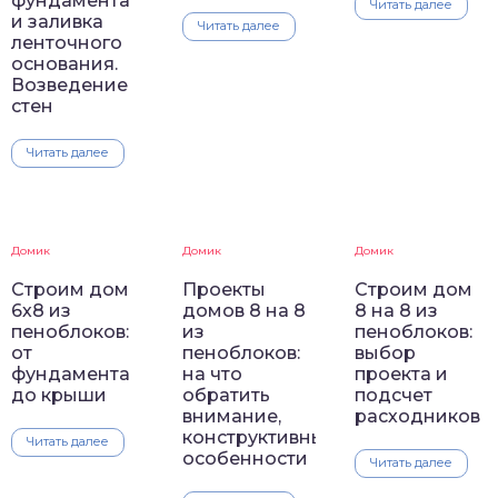
фундамента
Читать далее
и заливка
Читать далее
ленточного
основания.
Возведение
стен
Читать далее
Домик
Домик
Домик
Строим дом
Проекты
Строим дом
6х8 из
домов 8 на 8
8 на 8 из
пеноблоков:
из
пеноблоков:
от
пеноблоков:
выбор
фундамента
на что
проекта и
до крыши
обратить
подсчет
внимание,
расходников
конструктивные
Читать далее
особенности
Читать далее