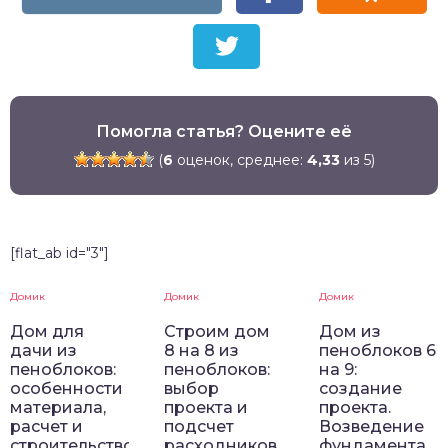
Помогла статья? Оцените её
(
6
оценок, среднее:
4,33
из 5)
[flat_ab id="3"]
Домик
Домик
Домик
Дом для
Строим дом
Дом из
дачи из
8 на 8 из
пеноблоков 6
пеноблоков:
пеноблоков:
на 9:
особенности
выбор
создание
материала,
проекта и
проекта.
расчет и
подсчет
Возведение
строительство
расходников
фундамента