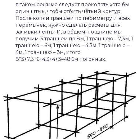
в таком режиме следует прокопать хотя бы
один штык, чтобы отбить чёткий контур.
После копки траншеи по периметру и всех
перемычек, нужно сделать расчёты для
заливки ленты. И, в общем, по длине мы
получим 3 траншеи по 8м, 1 траншею – 7,3м, 1
траншею – 6м, 1 траншею – 4,3м, 1 траншею –
4м, 1 траншею – 3м, итого
8*3+7,3+6+4,3+4+3=48,6м погонных.