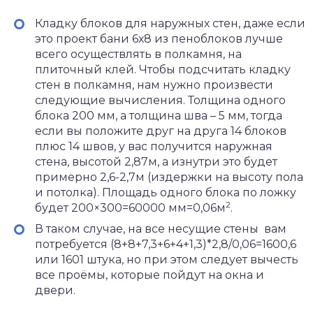
Кладку блоков для наружных стен, даже если
это проект бани 6х8 из пеноблоков лучше
всего осуществлять в полкамня, на
плиточный клей. Чтобы подсчитать кладку
стен в полкамня, нам нужно произвести
следующие вычисления. Толщина одного
блока 200 мм, а толщина шва – 5 мм, тогда
если вы положите друг на друга 14 блоков
плюс 14 швов, у вас получится наружная
стена, высотой 2,87м, а изнутри это будет
примерно 2,6-2,7м (издержки на высоту пола
и потолка). Площадь одного блока по ложку
2
будет 200×300=60000 мм=0,06м
.
В таком случае, на все несущие стены вам
потребуется (8+8+7,3+6+4+1,3)*2,8/0,06=1600,6
или 1601 штука, но при этом следует вычесть
все проёмы, которые пойдут на окна и
двери.