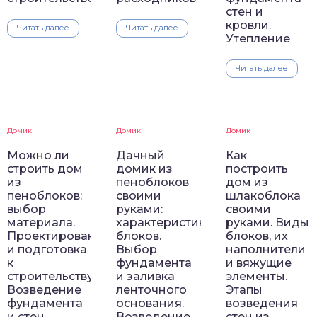
стен и
кровли.
Читать далее
Читать далее
Утепление
Читать далее
Домик
Домик
Домик
Можно ли
Дачный
Как
строить дом
домик из
построить
из
пеноблоков
дом из
пеноблоков:
своими
шлакоблока
выбор
руками:
своими
материала.
характеристики
руками. Виды
Проектирование
блоков.
блоков, их
и подготовка
Выбор
наполнители
к
фундамента
и вяжущие
строительству.
и заливка
элементы.
Возведение
ленточного
Этапы
фундамента
основания.
возведения
и стен
Возведение
стен из