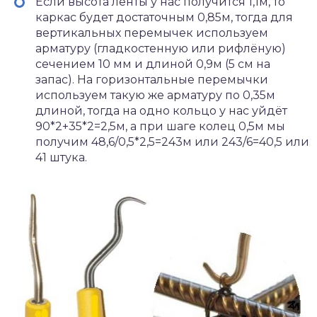
Если высота ленты у нас получится 1,1м, то
каркас будет достаточным 0,85м, тогда для
вертикальных перемычек используем
арматуру (гладкостенную или рифлёную)
сечением 10 мм и длиной 0,9м (5 см на
запас). На горизонтальные перемычки
используем такую же арматуру по 0,35м
длиной, тогда на одно кольцо у нас уйдёт
90*2+35*2=2,5м, а при шаге колец 0,5м мы
получим 48,6/0,5*2,5=243м или 243/6=40,5 или
41 штука.