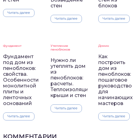
стен
блоков
Читать далее
Читать далее
Читать далее
Фундамент
Утепление
Домик
пеноблоков
Фундамент
Как
Нужно ли
под дом из
построить
утеплять дом
пеноблоков:
дом из
из
свойства.
пеноблоков:
пеноблоков:
Особенности
пошаговое
расчеты.
монолитной
руководство
Теплоизоляция
плиты и
для
крыши и стен
ленточных
начинающих
оснований
мастеров
Читать далее
Читать далее
Читать далее
КОММЕНТАРИИ