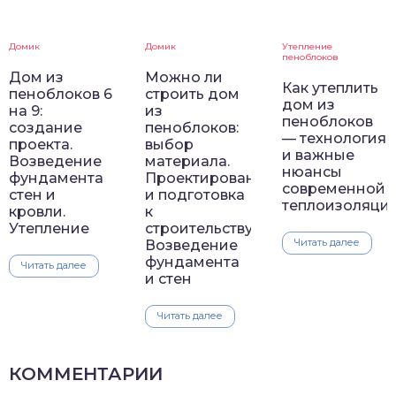
Домик
Домик
Утепление
пеноблоков
Дом из
Можно ли
Как утеплить
пеноблоков 6
строить дом
дом из
на 9:
из
пеноблоков
создание
пеноблоков:
— технология
проекта.
выбор
и важные
Возведение
материала.
нюансы
фундамента
Проектирование
современной
стен и
и подготовка
теплоизоляци
кровли.
к
Утепление
строительству.
Читать далее
Возведение
фундамента
Читать далее
и стен
Читать далее
КОММЕНТАРИИ