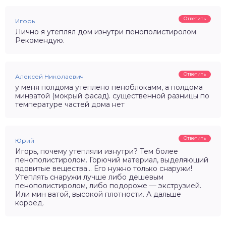
Ответить
Игорь
Лично я утеплял дом изнутри пенополистиролом.
Рекомендую.
Ответить
Алексей Николаевич
у меня полдома утеплено пеноблокамм, а полдома
минватой (мокрый фасад). существенной разницы по
температуре частей дома нет
Ответить
Юрий
Игорь, почему утепляли изнутри? Тем более
пенополистиролом. Горючий материал, выделяющий
ядовитые вещества… Его нужно только снаружи!
Утеплять снаружи лучше либо дешевым
пенополистиролом, либо подороже — экструзией.
Или мин ватой, высокой плотности. А дальше
короед.