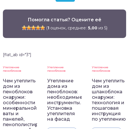
Помогла статья? Оцените её
(
1
оценок, среднее:
5,00
из 5)
[flat_ab id="3"]
Утепление
Утепление
Утепление
пеноблоков
пеноблоков
пеноблоков
Чем утеплить
Утепление
Чем утеплить
дом из
дома из
дом из
пеноблоков
пеноблоков:
шлакоблока
снаружи:
необходимые
снаружи:
особенности
инструменты.
технология и
минеральной
Установка
пошаговая
ваты и
утеплителя
инструкция
панелей,
на фасад
по утеплению
пенополистирола,