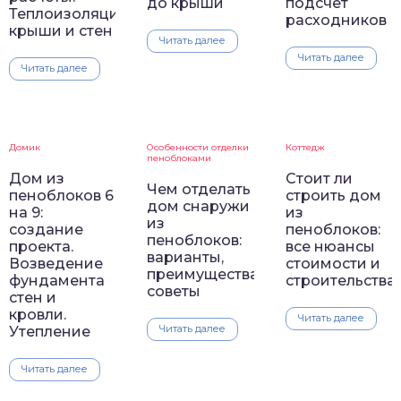
до крыши
подсчет
Теплоизоляция
расходников
крыши и стен
Читать далее
Читать далее
Читать далее
Домик
Особенности отделки
Коттедж
пеноблоками
Дом из
Стоит ли
Чем отделать
пеноблоков 6
строить дом
дом снаружи
на 9:
из
из
создание
пеноблоков:
пеноблоков:
проекта.
все нюансы
варианты,
Возведение
стоимости и
преимущества,
фундамента
строительства
советы
стен и
кровли.
Читать далее
Читать далее
Утепление
Читать далее