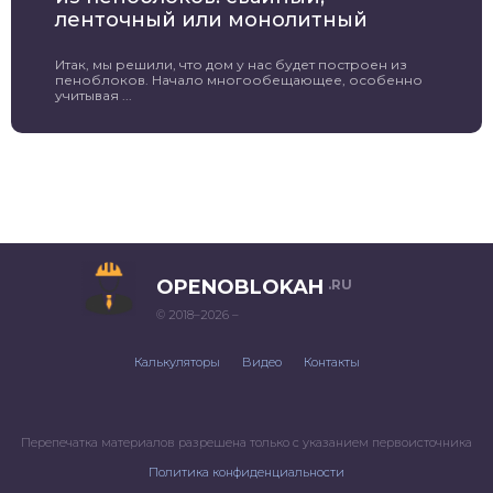
ленточный или монолитный
Итак, мы решили, что дом у нас будет построен из
пеноблоков. Начало многообещающее, особенно
учитывая ...
OPENOBLOKAH
.RU
© 2018–2026 –
Калькуляторы
Видео
Контакты
Перепечатка материалов разрешена только с указанием первоисточника
Политика конфиденциальности