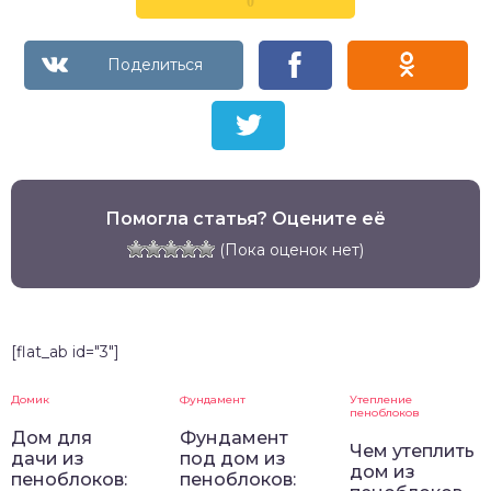
0
Помогла статья? Оцените её
(Пока оценок нет)
[flat_ab id="3"]
Домик
Фундамент
Утепление
пеноблоков
Дом для
Фундамент
Чем утеплить
дачи из
под дом из
дом из
пеноблоков:
пеноблоков: