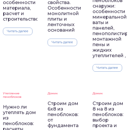
пеноблоков
особенности
свойства.
снаружи:
материала,
Особенности
особенности
расчет и
монолитной
минеральной
строительство
плиты и
ваты и
ленточных
панелей,
оснований
Читать далее
пенополистиро
монтажной
Читать далее
пены и
жидких
утеплителей ,
Читать далее
Утепление
Домик
Домик
пеноблоков
Строим дом
Строим дом
Нужно ли
6х8 из
8 на 8 из
утеплять дом
пеноблоков:
пеноблоков:
из
от
выбор
пеноблоков:
фундамента
проекта и
расчеты.