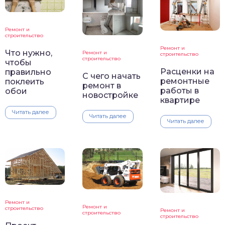
Ремонт и
строительство
Ремонт и
Что нужно,
Ремонт и
строительство
строительство
чтобы
Расценки на
правильно
С чего начать
ремонтные
поклеить
ремонт в
работы в
обои
новостройке
квартире
Читать далее
Читать далее
Читать далее
Ремонт и
Ремонт и
строительство
Ремонт и
строительство
строительство