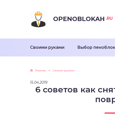
OPENOBLOKAH
.RU
Своими руками
Выбор пенобло
Главная
Своими руками
15.04.2019
6 советов как сня
пов