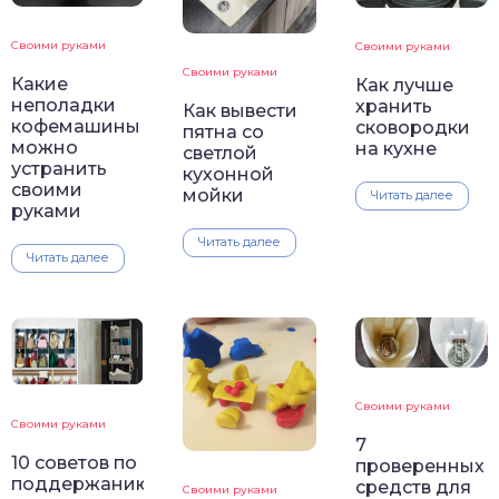
Своими руками
Своими руками
Своими руками
Какие
Как лучше
неполадки
хранить
Как вывести
кофемашины
сковородки
пятна со
можно
на кухне
светлой
устранить
кухонной
своими
мойки
Читать далее
руками
Читать далее
Читать далее
Своими руками
Своими руками
7
10 советов по
проверенных
поддержанию
средств для
Своими руками