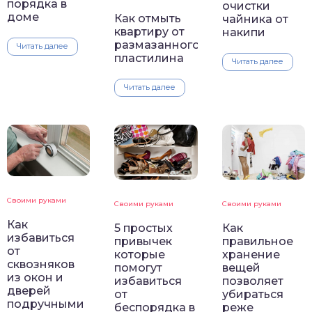
порядка в
очистки
доме
Как отмыть
чайника от
квартиру от
накипи
размазанного
Читать далее
пластилина
Читать далее
Читать далее
Своими руками
Своими руками
Своими руками
Как
5 простых
Как
избавиться
привычек
правильное
от
которые
хранение
сквозняков
помогут
вещей
из окон и
избавиться
позволяет
дверей
от
убираться
подручными
беспорядка в
реже