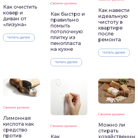
Своими руками
Как очистить
Как навести
ковер и
Как быстро и
идеальную
диван от
правильно
чистоту в
«лизуна»
помыть
квартире
потолочную
после
плитку из
Читать далее
ремонта
пенопласта
на кухне
Читать далее
Читать далее
Своими руками
Своими руками
Лимонная
кислота как
Можно ли
Своими руками
средство
стирать
против
Как
хозяйственны