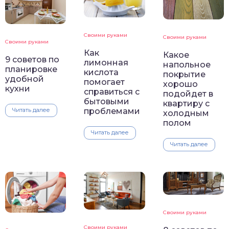
Своими руками
Своими руками
Своими руками
Как
Какое
9 советов по
лимонная
напольное
планировке
кислота
покрытие
удобной
помогает
хорошо
кухни
справиться с
подойдет в
бытовыми
квартиру с
проблемами
Читать далее
холодным
полом
Читать далее
Читать далее
Своими руками
Своими руками