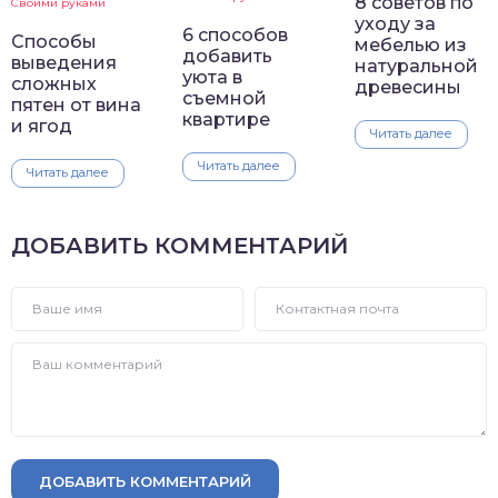
8 советов по
Своими руками
уходу за
6 способов
Способы
мебелью из
добавить
выведения
натуральной
уюта в
сложных
древесины
съемной
пятен от вина
квартире
и ягод
Читать далее
Читать далее
Читать далее
ДОБАВИТЬ КОММЕНТАРИЙ
ДОБАВИТЬ КОММЕНТАРИЙ