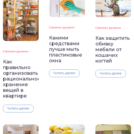
Своими руками
Своими руками
Какими
Как защитить
средствами
обивку
лучше мыть
мебели от
Своими руками
пластиковые
кошачих
окна
когтей
Как
правильно
организовать
Читать далее
Читать далее
рациональное
хранение
вещей в
квартире
Читать далее