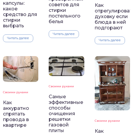
капсулы:
советов для
Как
какое
стирки
отрегулироват
средство для
постельного
духовку если
стирки
белья
блюда в ней
выбрать
подгорают
Читать далее
Читать далее
Читать далее
Своими руками
Своими руками
Самые
эффективные
Как
способы
аккуратно
очищения
спрятать
решетки
провода в
Своими руками
газовой
квартире
плиты
Как