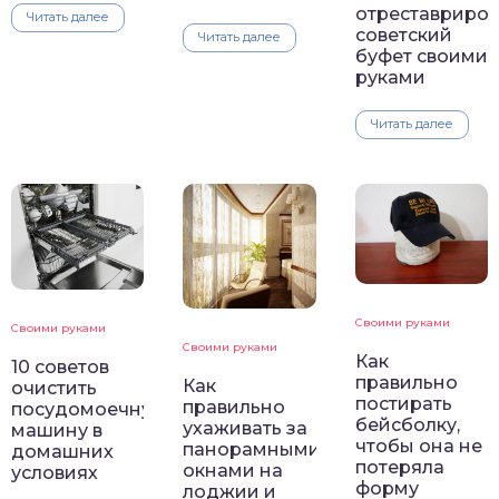
отреставриров
Читать далее
советский
Читать далее
буфет своими
руками
Читать далее
Своими руками
Своими руками
Своими руками
Как
10 советов
правильно
Как
очистить
постирать
правильно
посудомоечную
бейсболку,
ухаживать за
машину в
чтобы она не
панорамными
домашних
потеряла
окнами на
условиях
форму
лоджии и