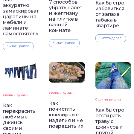
7 способов
Как быстро
аккуратно
убрать налет
избавиться
замаскировать
и желтизну
от запаха
царапины на
на плитке в
табака в
мебели и
ванной
квартире
ламинате
комнате
самостоятельно
Читать далее
Читать далее
Читать далее
Своими руками
Своими руками
Своими руками
Как
Как
почистить
Как быстро
перекрасить
ювелирные
отстирать
любимые
изделия и не
траву с
джинсы
повредить их
джинсов и
своими
другой
руками