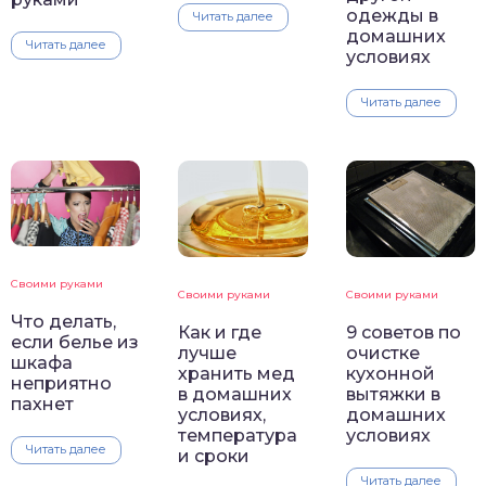
одежды в
Читать далее
домашних
Читать далее
условиях
Читать далее
Своими руками
Своими руками
Своими руками
Что делать,
Как и где
9 советов по
если белье из
лучше
очистке
шкафа
хранить мед
кухонной
неприятно
в домашних
вытяжки в
пахнет
условиях,
домашних
температура
условиях
Читать далее
и сроки
Читать далее