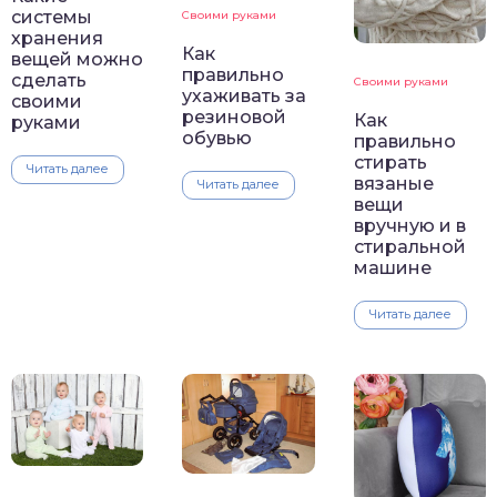
системы
Своими руками
хранения
Как
вещей можно
правильно
сделать
Своими руками
ухаживать за
своими
резиновой
Как
руками
обувью
правильно
стирать
Читать далее
вязаные
Читать далее
вещи
вручную и в
стиральной
машине
Читать далее