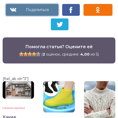
Помогла статья? Оцените её
(
2
оценок, среднее:
4,00
из 5)
[flat_ab id="3"]
Своими руками
Какие