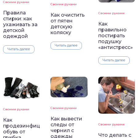
Своими руками
Своими руками
Правила
Своими руками
Как очистить
стирки: как
от пятен
Как
ухаживать за
детскую
правильно
детской
коляску
постирать
одеждой
подушку
Читать далее
«антистресс»
Читать далее
Читать далее
Своими руками
Своими руками
Как вывести
Как
следы от
Своими руками
продезинфицировать
чернил с
обувь от
Что делать с
одежды
грибка