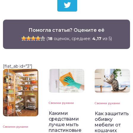
Помогла статья? Оцените её
(
18
оценок, среднее:
4,17
из 5)
[flat_ab id="3"]
Своими руками
Своими руками
Какими
Как защитить
средствами
обивку
лучше мыть
мебели от
Своими руками
пластиковые
кошачих