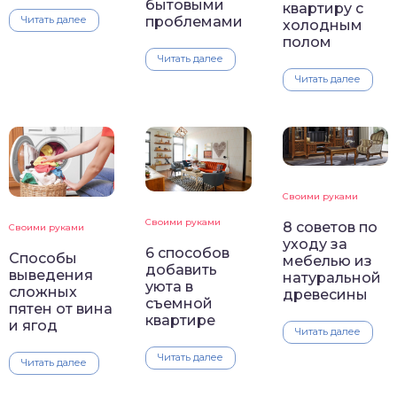
бытовыми
квартиру с
проблемами
Читать далее
холодным
полом
Читать далее
Читать далее
Своими руками
Своими руками
8 советов по
Своими руками
уходу за
6 способов
Способы
мебелью из
добавить
выведения
натуральной
уюта в
сложных
древесины
съемной
пятен от вина
квартире
и ягод
Читать далее
Читать далее
Читать далее