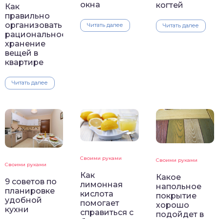
окна
когтей
Как
правильно
организовать
Читать далее
Читать далее
рациональное
хранение
вещей в
квартире
Читать далее
Своими руками
Своими руками
Своими руками
Как
Какое
9 советов по
лимонная
напольное
планировке
кислота
покрытие
удобной
помогает
хорошо
кухни
справиться с
подойдет в