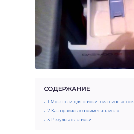
СОДЕРЖАНИЕ
1
Можно ли для стирки в машине автома
2
Как правильно применять мыло
3
Результаты стирки